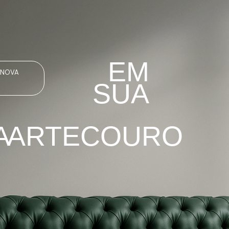
EM
 NOVA
SUA
A
ARTECOURO