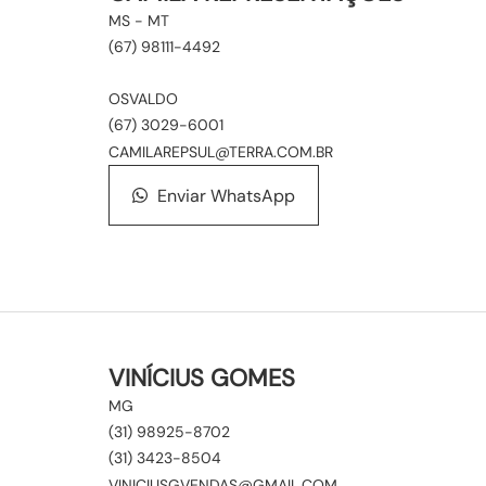
MS - MT
(67) 98111-4492
OSVALDO
(67) 3029-6001
CAMILAREPSUL@TERRA.COM.BR
Enviar WhatsApp
VINÍCIUS GOMES
MG
(31) 98925-8702
(31) 3423-8504
VINICIUSGVENDAS@GMAIL.COM